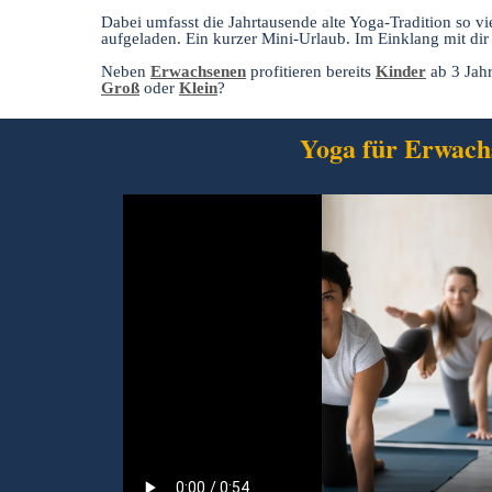
Dabei umfasst die Jahrtausende alte Yoga-Tradition so vi
aufgeladen. Ein kurzer Mini-Urlaub. Im Einklang mit dir
Neben
Erwachsenen
profitieren bereits
Kinder
ab 3 Jahr
Groß
oder
Klein
?
Yoga für Erwach