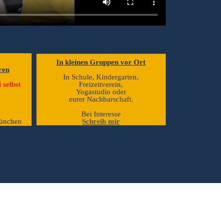
In kleinen Gruppen vor Ort
ren
In Schule, Kindergarten,
 selbst
Freizeitverein,
Yogastudio oder
eurer Nachbarschaft.
Bei Interesse
München
Schreib mir