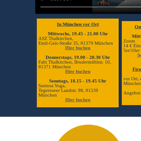
In München vor Ort
On
Mittwochs, 19.45 - 21.00 Uhr
Mitt
ASZ Thalkirchen,
Zoom
E
mil-Geis-Straße 35, 81379 München
14 € Ein
Hier buchen
5er/10er
S
Donnerstags, 19.00 - 20.30 Uhr
Fabi Thalkirchen, Brudermühlstr. 10,
81371 München
Fir
Hier buchen
vor Ort,
Sonntags, 18.15 - 19.45 Uhr
Münche
Santosa Yoga,
Tegernseer Landstr. 98, 81539
Angebot 
München
Hier buchen