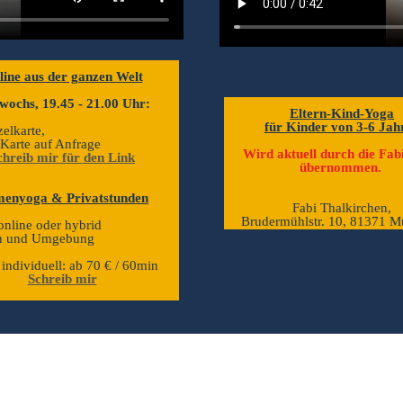
line aus der ganzen Welt
wochs, 19.45 - 21.00 Uhr:
Eltern-Kind-Yoga
für Kinder von 3-6 Jah
zelkarte,
 Karte auf Anfrage
Wird aktuell durch die Fabi
chreib mir für den Link
übernommen.
menyoga & Privatstunden
Fabi Thalkirchen,
Brudermühlstr. 10, 81371 
 online oder hybrid
n und Umgebung
individuell: ab 70 € / 60min
Schreib mir