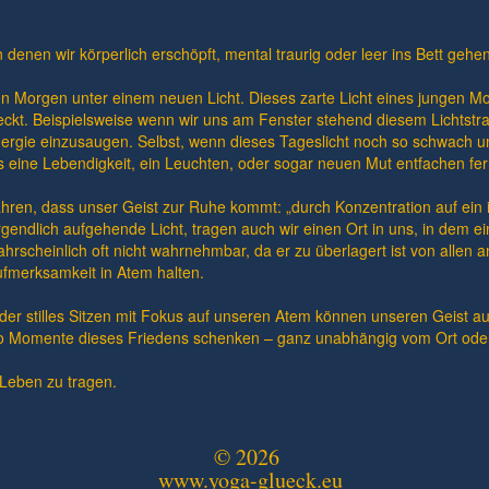
 denen wir körperlich erschöpft, mental traurig oder leer ins Bett gehen
 Morgen unter einem neuen Licht. Dieses zarte Licht eines jungen Mo
ckt. Beispielsweise wenn wir uns am Fenster stehend diesem Lichtstr
ergie einzusaugen. Selbst, wenn dieses Tageslicht noch so schwach und
s eine Lebendigkeit, ein Leuchten, oder sogar neuen Mut entfachen fer
hren, dass unser Geist zur Ruhe kommt: „durch Konzentration auf ein inn
gendlich aufgehende Licht, tragen auch wir einen Ort in uns, in dem ein
wahrscheinlich oft nicht wahrnehmbar, da er zu überlagert ist von allen
ufmerksamkeit in Atem halten.
er stilles Sitzen mit Fokus auf unseren Atem können unseren Geist au
o Momente dieses Friedens schenken – ganz unabhängig vom Ort oder
 Leben zu tragen.
© 2026
www.yoga-glueck.eu