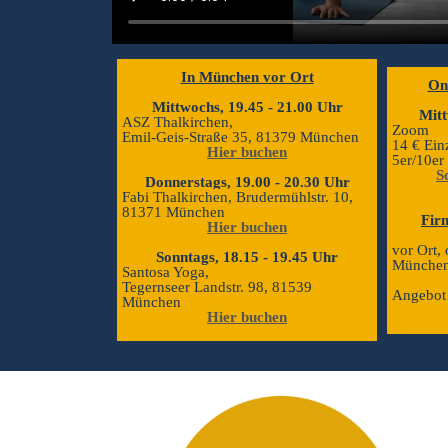
In München vor Ort
On
Mittwochs, 19.45 - 21.00 Uhr
Mitt
ASZ Thalkirchen,
Zoom
E
mil-Geis-Straße 35, 81379 München
14 € Ein
Hier buchen
5er/10er
S
Donnerstags, 19.00 - 20.30 Uhr
Fabi Thalkirchen, Brudermühlstr. 10,
81371 München
Fir
Hier buchen
vor Ort,
Sonntags, 18.15 - 19.45 Uhr
Münche
Santosa Yoga,
Tegernseer Landstr. 98, 81539
Angebot 
München
Hier buchen