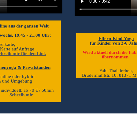
line aus der ganzen Welt
wochs, 19.45 - 21.00 Uhr:
Eltern-Kind-Yoga
für Kinder von 3-6 Jah
zelkarte,
 Karte auf Anfrage
Wird aktuell durch die Fabi
chreib mir für den Link
übernommen.
menyoga & Privatstunden
Fabi Thalkirchen,
Brudermühlstr. 10, 81371 
 online oder hybrid
n und Umgebung
individuell: ab 70 € / 60min
Schreib mir