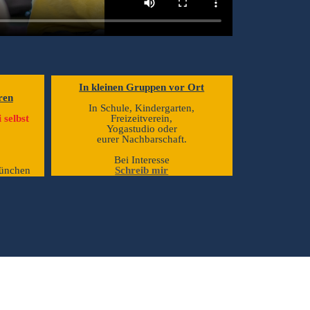
In kleinen Gruppen vor Ort
ren
In Schule, Kindergarten,
 selbst
Freizeitverein,
Yogastudio oder
eurer Nachbarschaft.
Bei Interesse
München
Schreib mir