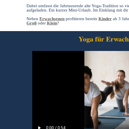
Dabei umfasst die Jahrtausende alte Yoga-Tradition so vi
aufgeladen. Ein kurzer Mini-Urlaub. Im Einklang mit dir
Neben
Erwachsenen
profitieren bereits
Kinder
ab 3 Jahr
Groß
oder
Klein
?
Yoga für Erwach